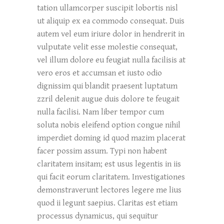
tation ullamcorper suscipit lobortis nisl
ut aliquip ex ea commodo consequat. Duis
autem vel eum iriure dolor in hendrerit in
vulputate velit esse molestie consequat,
vel illum dolore eu feugiat nulla facilisis at
vero eros et accumsan et iusto odio
dignissim qui blandit praesent luptatum
zzril delenit augue duis dolore te feugait
nulla facilisi. Nam liber tempor cum
soluta nobis eleifend option congue nihil
imperdiet doming id quod mazim placerat
facer possim assum. Typi non habent
claritatem insitam; est usus legentis in iis
qui facit eorum claritatem. Investigationes
demonstraverunt lectores legere me lius
quod ii legunt saepius. Claritas est etiam
processus dynamicus, qui sequitur